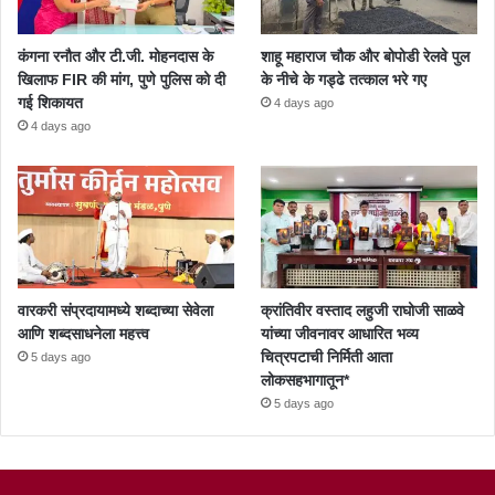
कंगना रनौत और टी.जी. मोहनदास के
शाहू महाराज चौक और बोपोडी रेलवे पुल
खिलाफ FIR की मांग, पुणे पुलिस को दी
के नीचे के गड्ढे तत्काल भरे गए
गई शिकायत
4 days ago
4 days ago
वारकरी संप्रदायामध्ये शब्दाच्या सेवेला
क्रांतिवीर वस्ताद लहुजी राघोजी साळवे
आणि शब्दसाधनेला महत्त्व
यांच्या जीवनावर आधारित भव्य
चित्रपटाची निर्मिती आता
5 days ago
लोकसहभागातून*
5 days ago