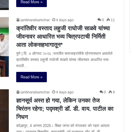
Read More »
janbharatsamchar
4 days ago
0
11
क्रांतिवीर वस्ताद लहुजी राघोजी साळवे यांच्या
जीवनावर आधारित भव्य चित्रपटाची निर्मिती
आता लोकसहभागातून*
पुणे | दि. ४ ऑगस्ट २०२६ :भारतीय समाजक्रांतीचे प्रेरणास्थान असलेले
क्रांतिवीर वस्ताद लहुजी राघोजी साळवे यांच्या जीवनावर आधारित भव्य
मराठी…
Read More »
janbharatsamchar
4 days ago
0
6
ज्ञानसूर्य अस्त हो गया, लेकिन उनका तेज
चिरंतन रहेगा; पद्मश्री डॉ. डी. वाय. पाटील का
निधन
कोल्हापुर, 4 अगस्त 2026। शिक्षा जगत को मंगलवार को गहरा आघात
लगा। प्रख्यात शिक्षाविद्, समाजसेवी, पूर्व राज्यपाल और डॉ. डी.…