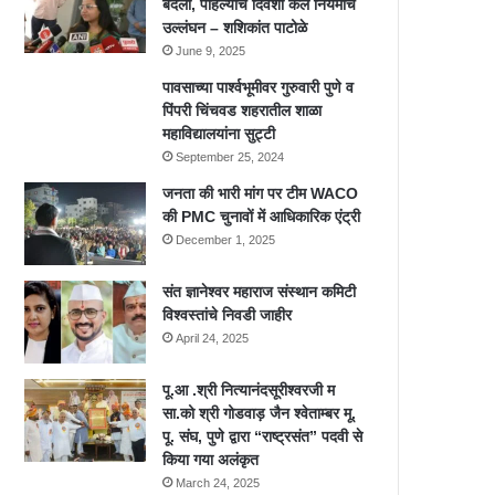
बदली, पहिल्याच दिवशी केलं नियमांचं
उल्लंघन – शशिकांत पाटोळे
June 9, 2025
पावसाच्या पार्श्वभूमीवर गुरुवारी पुणे व
पिंपरी चिंचवड शहरातील शाळा
महाविद्यालयांना सुट्टी
September 25, 2024
जनता की भारी मांग पर टीम WACO
की PMC चुनावों में आधिकारिक एंट्री
December 1, 2025
संत ज्ञानेश्वर महाराज संस्थान कमिटी
विश्वस्तांचे निवडी जाहीर
April 24, 2025
पू.आ .श्री नित्यानंदसूरीश्वरजी म
सा.को श्री गोडवाड़ जैन श्वेताम्बर मू.
पू. संघ, पुणे द्वारा “राष्ट्रसंत” पदवी से
किया गया अलंकृत
March 24, 2025