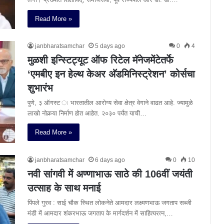
Read More »
janbharatsamchar
5 days ago
0
4
मुळशी इन्स्टिट्यूट ऑफ रिटेल मॅनेजमेंटेतर्फे
‘एमबीए इन हेल्थ केअर अ‍ॅडमिनिस्ट्रेशन’ कोर्सचा
शुभारंभ
पुणे, ३ ऑगस्ट ः भारतातील आरोग्य सेवा क्षेत्र वेगाने वाढत आहे. ज्यामुळे
लाखो नोकर्‍या निर्माण होत आहेत. २०३० पर्यंत याची…
Read More »
janbharatsamchar
6 days ago
0
10
नवी सांगवी में अण्णाभाऊ साठे की 106वीं जयंती
उत्साह के साथ मनाई
पिंपले गुरव : साई चौक स्थित लोकनेते आमदार लक्ष्मणभाऊ जगताप सब्जी
मंडी में आमदार शंकरभाऊ जगताप के मार्गदर्शन में साहित्यरत्न,…