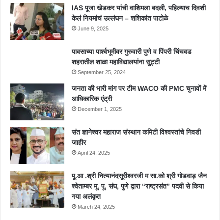
IAS पूजा खेडकर यांची वाशिमला बदली, पहिल्याच दिवशी
केलं नियमांचं उल्लंघन – शशिकांत पाटोळे
June 9, 2025
पावसाच्या पार्श्वभूमीवर गुरुवारी पुणे व पिंपरी चिंचवड
शहरातील शाळा महाविद्यालयांना सुट्टी
September 25, 2024
जनता की भारी मांग पर टीम WACO की PMC चुनावों में
आधिकारिक एंट्री
December 1, 2025
संत ज्ञानेश्वर महाराज संस्थान कमिटी विश्वस्तांचे निवडी
जाहीर
April 24, 2025
पू.आ .श्री नित्यानंदसूरीश्वरजी म सा.को श्री गोडवाड़ जैन
श्वेताम्बर मू. पू. संघ, पुणे द्वारा “राष्ट्रसंत” पदवी से किया
गया अलंकृत
March 24, 2025