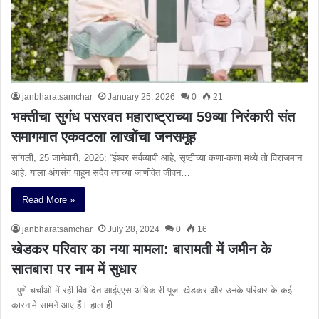
janbharatsamchar
January 25, 2026
0
21
भक्तीचा सुगंध पसरवत महाराष्ट्राच्या 59व्या निरंकारी संत
समागमात एकवटला लाखोंचा जनसमूह
सांगली, 25 जानेवारी, 2026: “ईश्वर सर्वव्यापी आहे, सृष्टीच्या कणा-कणा मध्ये तो विराजमान
आहे. याला अंगसंग पाहून सदैव त्याच्या जाणीवेत जीवन…
Read More »
janbharatsamchar
July 28, 2024
0
16
खेडकर परिवार का नया मामला: बारामती में जमीन के
सातबारा पर नाम में सुधार
पुणे.चर्चाओं में रही विवादित आईएएस अधिकारी पूजा खेडकर और उनके परिवार के कई
कारनामे सामने आए हैं। हाल ही…