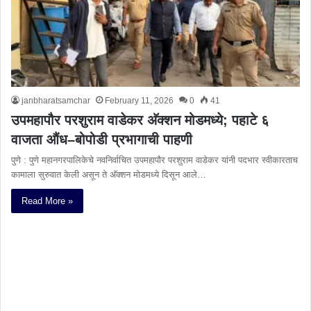
janbharatsamchar
February 11, 2026
0
41
उपमहापौर परशुराम वाडेकर अ‍ॅक्शन मोडमध्ये; पहाटे ६
वाजता औंध–बोपोडी प्रभागाची पाहणी
पुणे : पुणे महानगरपालिकेचे नवनिर्वाचित उपमहापौर परशुराम वाडेकर यांनी पदभार स्वीकारताच
कामाला सुरुवात केली असून ते अ‍ॅक्शन मोडमध्ये दिसून आले…
Read More »