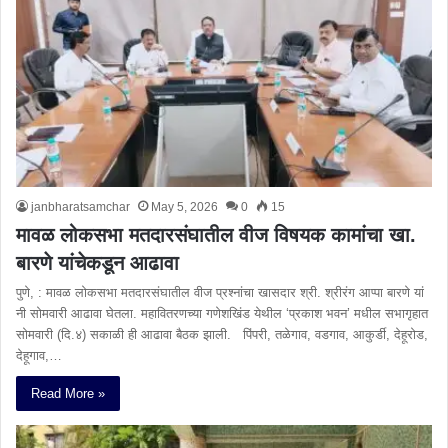
janbharatsamchar
May 5, 2026
0
15
मावळ लोकसभा मतदारसंघातील वीज विषयक कामांचा खा.
बारणे यांचेकडून आढावा
पुणे, : मावळ लोकसभा मतदारसंघातील वीज प्रश्नांचा खासदार श्री. श्रीरंग आप्पा बारणे यां
नी सोमवारी आढावा घेतला. महावितरणच्या गणेशखिंड येथील ‘प्रकाश भवन’ मधील सभागृहात
सोमवारी (दि.४) सकाळी ही आढावा बैठक झाली. पिंपरी, तळेगाव, वडगाव, आकुर्डी, देहूरोड,
देहूगाव,…
Read More »