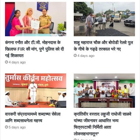
कंगना रनौत और टी.जी. मोहनदास के
शाहू महाराज चौक और बोपोडी रेलवे पुल
खिलाफ FIR की मांग, पुणे पुलिस को दी
के नीचे के गड्ढे तत्काल भरे गए
गई शिकायत
4 days ago
4 days ago
वारकरी संप्रदायामध्ये शब्दाच्या सेवेला
क्रांतिवीर वस्ताद लहुजी राघोजी साळवे
आणि शब्दसाधनेला महत्त्व
यांच्या जीवनावर आधारित भव्य
चित्रपटाची निर्मिती आता
5 days ago
लोकसहभागातून*