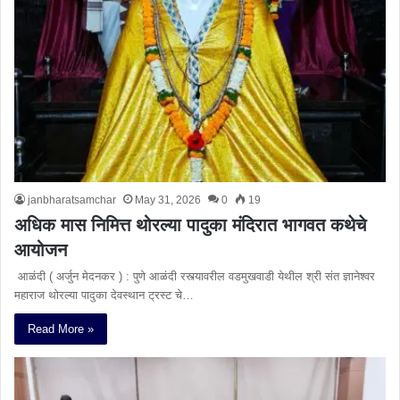
janbharatsamchar
May 31, 2026
0
19
अधिक मास निमित्त थोरल्या पादुका मंदिरात भागवत कथेचे
आयोजन
आळंदी ( अर्जुन मेदनकर ) : पुणे आळंदी रस्त्यावरील वडमुखवाडी येथील श्री संत ज्ञानेश्वर
महाराज थोरल्या पादुका देवस्थान ट्रस्ट चे…
Read More »