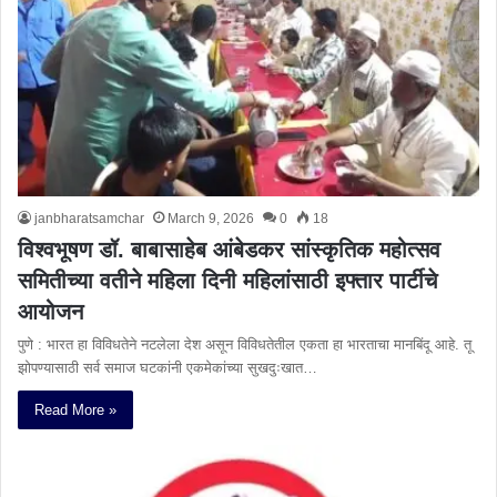
janbharatsamchar
March 9, 2026
0
18
विश्वभूषण डॉ. बाबासाहेब आंबेडकर सांस्कृतिक महोत्सव
समितीच्या वतीने महिला दिनी महिलांसाठी इफ्तार पार्टीचे
आयोजन
पुणे : भारत हा विविधतेने नटलेला देश असून विविधतेतील एकता हा भारताचा मानबिंदू आहे. तू
झोपण्यासाठी सर्व समाज घटकांनी एकमेकांच्या सुखदुःखात…
Read More »