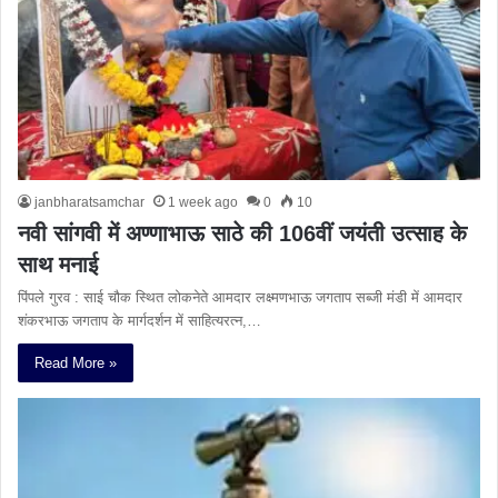
janbharatsamchar
1 week ago
0
10
नवी सांगवी में अण्णाभाऊ साठे की 106वीं जयंती उत्साह के
साथ मनाई
पिंपले गुरव : साई चौक स्थित लोकनेते आमदार लक्ष्मणभाऊ जगताप सब्जी मंडी में आमदार
शंकरभाऊ जगताप के मार्गदर्शन में साहित्यरत्न,…
Read More »