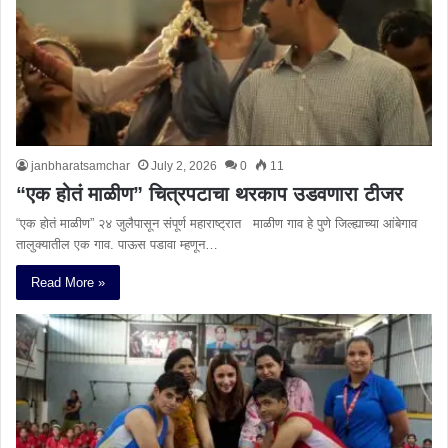
janbharatsamchar
July 2, 2026
0
11
“एक होतं माळीण” चित्रपटाचा थरकाप उडवणारा टीजर
“एक होतं माळीण” २४ जुलैपासून संपूर्ण महाराष्ट्रात माळीण गाव हे पुणे जिल्ह्याच्या आंबेगाव
तालुक्यातील एक गाव. पाऊस पडावा म्हणून…
Read More »