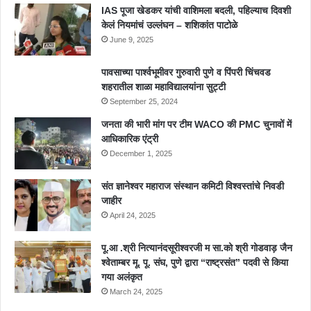
IAS पूजा खेडकर यांची वाशिमला बदली, पहिल्याच दिवशी
केलं नियमांचं उल्लंघन – शशिकांत पाटोळे
June 9, 2025
पावसाच्या पार्श्वभूमीवर गुरुवारी पुणे व पिंपरी चिंचवड
शहरातील शाळा महाविद्यालयांना सुट्टी
September 25, 2024
जनता की भारी मांग पर टीम WACO की PMC चुनावों में
आधिकारिक एंट्री
December 1, 2025
संत ज्ञानेश्वर महाराज संस्थान कमिटी विश्वस्तांचे निवडी
जाहीर
April 24, 2025
पू.आ .श्री नित्यानंदसूरीश्वरजी म सा.को श्री गोडवाड़ जैन
श्वेताम्बर मू. पू. संघ, पुणे द्वारा “राष्ट्रसंत” पदवी से किया
गया अलंकृत
March 24, 2025