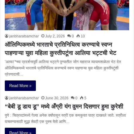
janbharatsamchar
July 2, 2026
0
10
ऑलिम्पिकमध्ये भारताचे प्रतिनिधित्व करण्याचे स्वप्न
पाहणाऱ्या युवा महिला कुस्तीपटूंना आलिया भट्टची भेट
‘अल्फा’*च्या प्रदर्शनापूर्वी आलिया भट्टने पुण्यातील जोग महाराज व्यायामशाळेला भेट देत
ऑलिम्पिकमध्ये भारताचे प्रतिनिधित्व करण्याचे स्वप्न पाहणाऱ्या युवा महिला कुस्तीपटूंशी
प्रेरणादायी…
Read More »
janbharatsamchar
June 30, 2026
0
5
“बेबी डू डाय डू” मध्ये अँग्री यंग वुमन दिसणार हुमा कुरेशी
पुणे : चित्रपटांमध्ये गेल्या अनेक वर्षांपासून स्त्री एक कमकुवत पात्र दाखवले जाते. स्त्रीला
वाचवण्यासाठी सुद्धा शेवटी एक पुरुष येतो आणि…
Read More »