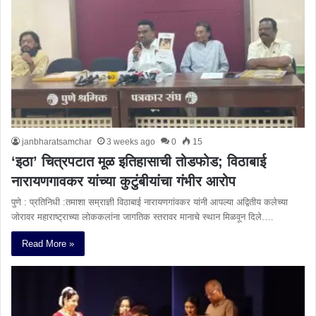
janbharatsamchar
3 weeks ago
0
15
‘इठा’ चित्रपटात मूळ इतिहासाची तोडफोड; विठाबाई
नारायणगावकर यांच्या कुटुंबीयांचा गंभीर आरोप
पुणे : प्रतिनिधी :तमाशा सम्राज्ञी विठाबाई नारायणगांवकर यांनी आपल्या अद्वितीय कलेच्या
जोरावर महाराष्ट्राच्या लोककलांना जागतिक स्तरावर मानाचे स्थान मिळवून दिले.…
Read More »