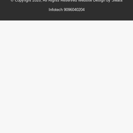
© Copyright 2026, All Rights Reserved Website Design by Swara
Infotech 9096040204