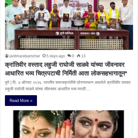
janbharatsamchar
5 days ago
0
13
क्रांतिवीर वस्ताद लहुजी राघोजी साळवे यांच्या जीवनावर
आधारित भव्य चित्रपटाची निर्मिती आता लोकसहभागातून*
पुणे | दि. ४ ऑगस्ट २०२६ :भारतीय समाजक्रांतीचे प्रेरणास्थान असलेले क्रांतिवीर वस्ताद
लहुजी राघोजी साळवे यांच्या जीवनावर आधारित भव्य मराठी…
Read More »