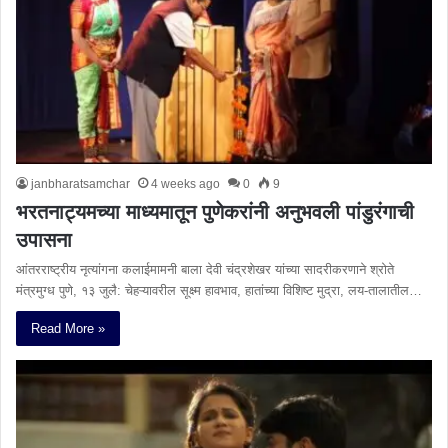
janbharatsamchar
4 weeks ago
0
9
भरतनाट्यमच्या माध्यमातून पुणेकरांनी अनुभवली पांडुरंगाची
उपासना
आंतरराष्ट्रीय नृत्यांगना कलाईमामनी बाला देवी चंद्रशेखर यांच्या सादरीकरणाने श्रोते
मंत्रमुग्ध पुणे, १३ जुलै: चेहऱ्यावरील सूक्ष्म हावभाव, हातांच्या विशिष्ट मुद्रा, लय-तालातील…
Read More »