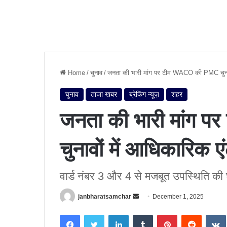
Home
/
चुनाव
/
जनता की भारी मांग पर टीम WACO की PMC चुनावो
चुनाव
ताजा खबर
ब्रेकिंग न्यूज़
शहर
जनता की भारी मांग
चुनावों में आधिकारिक एं
वार्ड नंबर 3 और 4 से मजबूत उपस्थिति की
janbharatsamchar
S
December 1, 2025
e
Facebook
Twitter
LinkedIn
Tumblr
Pinterest
Reddit
VK
n