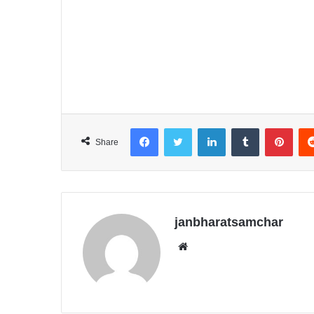
Facebook
Twitter
LinkedIn
Tumblr
Pinterest
Share
janbharatsamchar
We
bsit
e