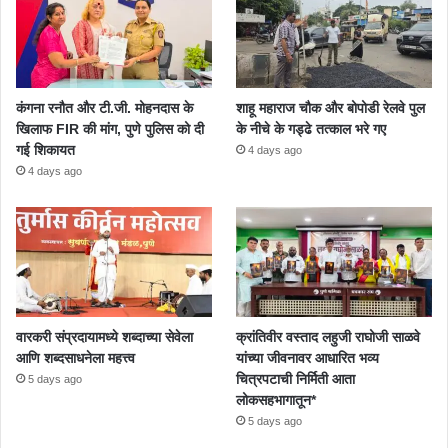
कंगना रनौत और टी.जी. मोहनदास के
शाहू महाराज चौक और बोपोडी रेलवे पुल
खिलाफ FIR की मांग, पुणे पुलिस को दी
के नीचे के गड्ढे तत्काल भरे गए
गई शिकायत
4 days ago
4 days ago
वारकरी संप्रदायामध्ये शब्दाच्या सेवेला
क्रांतिवीर वस्ताद लहुजी राघोजी साळवे
आणि शब्दसाधनेला महत्त्व
यांच्या जीवनावर आधारित भव्य
चित्रपटाची निर्मिती आता
5 days ago
लोकसहभागातून*
5 days ago