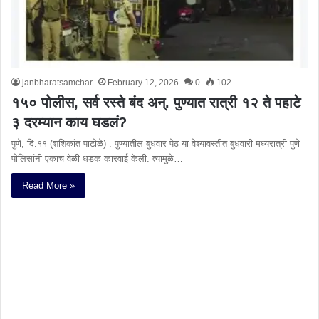
janbharatsamchar
February 12, 2026
0
102
१५० पोलीस, सर्व रस्ते बंद अन्. पुण्यात रात्री १२ ते पहाटे
३ दरम्यान काय घडलं?
पुणे; दि.११ (शशिकांत पाटोळे) : पुण्यातील बुधवार पेठ या वेश्यावस्तीत बुधवारी मध्यरात्री पुणे
पोलिसांनी एकाच वेळी धडक कारवाई केली. त्यामुळे…
Read More »