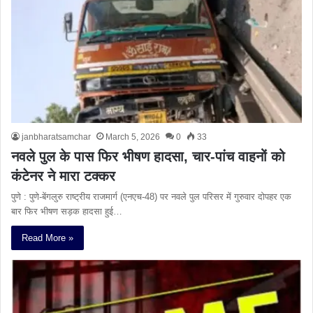
janbharatsamchar
March 5, 2026
0
33
नवले पुल के पास फिर भीषण हादसा, चार-पांच वाहनों को
कंटेनर ने मारा टक्कर
पुणे : पुणे-बेंगलुरु राष्ट्रीय राजमार्ग (एनएच-48) पर नवले पुल परिसर में गुरुवार दोपहर एक
बार फिर भीषण सड़क हादसा हुई…
Read More »