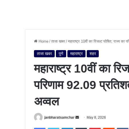
Home
/
ताजा खबर
/
महाराष्ट्र 10वीं का रिजल्ट घोषित; राज्य क
ताजा खबर
पुणे
महाराष्ट्र
शहर
महाराष्ट्र 10वीं का रि
परिणाम 92.09 प्रतिश
अव्वल
janbharatsamchar
S
May 8, 2026
e
Facebook
Twitter
LinkedIn
Tumblr
Pinterest
Reddit
VK