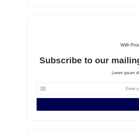
With Pro
Subscribe to our mailing
Lorem ipsum do
E
n
t
e
r
y
o
u
r