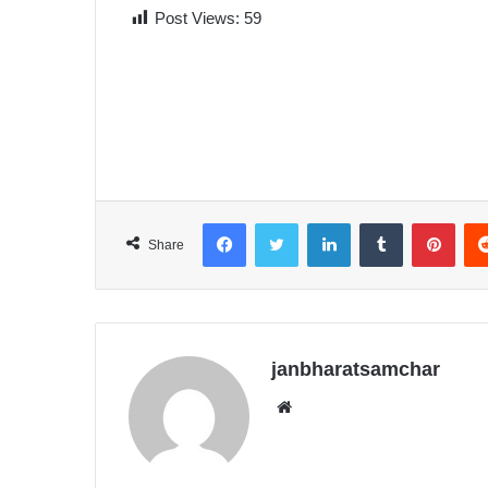
Post Views:
59
Facebook
Twitter
LinkedIn
Tumblr
Pinterest
Share
janbharatsamchar
We
bsit
e