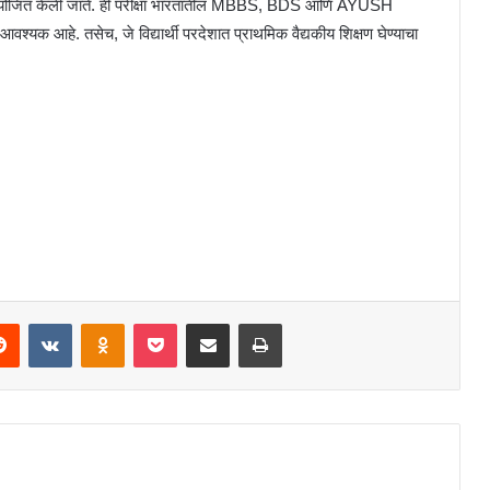
ारे आयोजित केली जाते. ही परीक्षा भारतातील MBBS, BDS आणि AYUSH
क आहे. तसेच, जे विद्यार्थी परदेशात प्राथमिक वैद्यकीय शिक्षण घेण्याचा
Reddit
VKontakte
Odnoklassniki
Pocket
Share via Email
Print