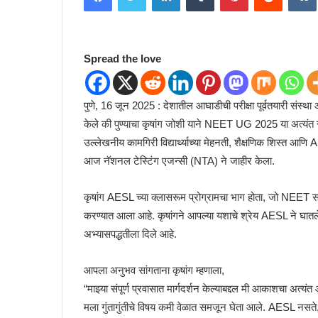
d
a
n
Spread the love
e
m
a
पुणे, 16 जून 2025 : देशातील आघाडीची परीक्षा पूर्वतयारी संस
i
केले की पुण्याचा कृषांग जोशी याने NEET UG 2025 या अत्यंत स्प
l
उल्लेखनीय कामगिरी विद्यार्थ्याच्या मेहनती, शैक्षणिक शिस्त आणि 
आज नॅशनल टेस्टिंग एजन्सी (NTA) ने जाहीर केला.
कृषांग AESL च्या क्लासरूम प्रोग्रामचा भाग होता, जो NEET सार
करण्यात आला आहे. कृषांगने आपल्या यशाचे श्रेय AESL ने घातलेल्य
अभ्यासपद्धतीला दिले आहे.
आपला अनुभव सांगताना कृषांग म्हणाला,
“माझ्या संपूर्ण प्रवासात मार्गदर्शन केल्याबद्दल मी आकाशचा अत्यं
मला गुंतागुंतीचे विषय कमी वेळात समजून घेता आले. AESL नसते