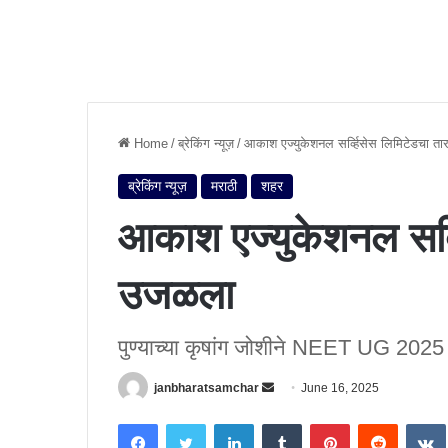
Home
/
ब्रेकिंग न्यूज़
/
आकाश एज्युकेशनल सर्व्हिसेस लिमिटेडचा त
ब्रेकिंग न्यूज़
मराठी
शहर
आकाश एज्युकेशनल सर्व्
उजळला
पुण्याच्या कृषांग जोशीने NEET UG 2025
janbharatsamchar
S
June 16, 2025
e
Facebook
Twitter
LinkedIn
Tumblr
Pinterest
Reddit
VK
n