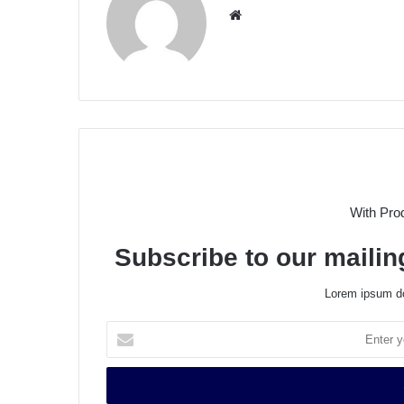
We
bsit
e
With Pro
Subscribe to our mailing
Lorem ipsum do
E
n
t
e