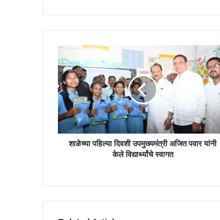
r
y
o
u
r
E
m
a
i
l
a
d
d
r
शाळेच्या पहिल्या दिवशी उपमुख्यमंत्री अजित पवार यांनी
e
केले विद्यार्थ्यांचे स्वागत
s
s