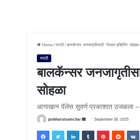
Home
/
मराठी
/
बालकॅन्सर जनजागृतीसाठी ‘गोल्डन इव्हिनिंग’ सोहळ
मराठी
बालकॅन्सर जनजागृतीसाठ
सोहळा
आगाखान पॅलेस सुवर्ण प्रकाशात उजळला –
janbharatsamchar
S
September 30, 2025
e
Facebook
Twitter
LinkedIn
Tumblr
Pinterest
Reddit
VK
n