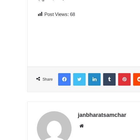
Post Views:
68
Facebook
Twitter
LinkedIn
Tumblr
Pinterest
Share
janbharatsamchar
We
bsit