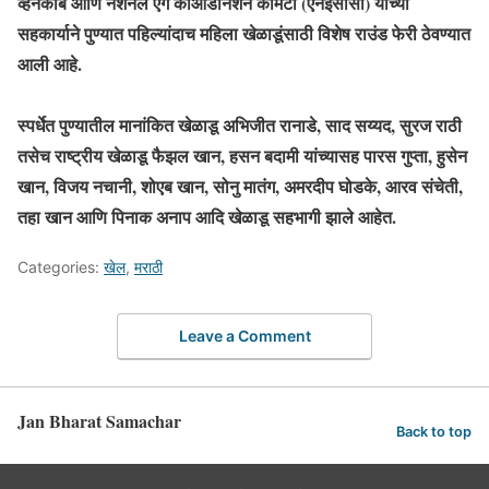
व्हेनकॉब आणि नॅशनल एग कोऑर्डीनेशन कमिटी (एनईसीसी) याच्या
सहकार्याने पुण्यात पहिल्यांदाच महिला खेळाडूंसाठी विशेष राउंड फेरी ठेवण्यात
आली आहे.
स्पर्धेत पुण्यातील मानांकित खेळाडू अभिजीत रानाडे, साद सय्यद, सुरज राठी
तसेच राष्ट्रीय खेळाडू फैझल खान, हसन बदामी यांच्यासह पारस गुप्ता, हुसेन
खान, विजय नचानी, शोएब खान, सोनु मातंग, अमरदीप घोडके, आरव संचेती,
तहा खान आणि पिनाक अनाप आदि खेळाडू सहभागी झाले आहेत.
Categories:
खेल
,
मराठी
Leave a Comment
Jan Bharat Samachar
Back to top