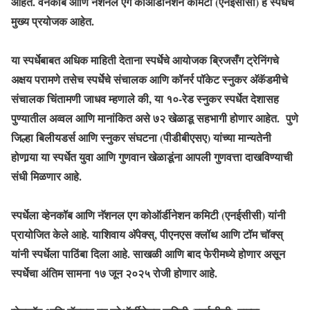
आहेत. वेनकॉब आणि नॅशनल एग कोऑर्डीनेशन कमिटी (एनईसीसी) हे स्पर्धेचे
मुख्य प्रयोजक आहेत.
या स्पर्धेबाबत अधिक माहिती देताना स्पर्धेचे आयोजक ब्रिजसँग ट्रेनिंगचे
अक्षय परामणे तसेच स्पर्धेचे संचालक आणि कॉनर्र पॉकेट स्नुकर अ‍ॅकॅडमीचे
संचालक चिंतामणी जाधव म्हणाले की, या १०-रेड स्नुकर स्पर्धेत देशासह
पुण्यातील अव्वल आणि मानांकित असे ७२ खेळाडू सहभागी होणार आहेत. पुणे
जिल्हा बिलीयडर्स आणि स्नुकर संघटना (पीडीबीएसए) यांच्या मान्यतेनी
होणार्‍या या स्पर्धेत युवा आणि गुणवान खेळाडूंना आपली गुणवत्ता दाखविण्याची
संधी मिळणार आहे.
स्पर्धेला व्हेनकॉब आणि नॅशनल एग कोऑर्डीनेशन कमिटी (एनईसीसी) यांनी
प्रायोजित केले आहे. याशिवाय अ‍ॅपेक्स्, पीएनएस क्लॉथ आणि टॉम चॉक्स्
यांनी स्पर्धेला पाठिंबा दिला आहे. साखळी आणि बाद फेरीमध्ये होणार असून
स्पर्धेचा अंतिम सामना १७ जून २०२५ रोजी होणार आहे.